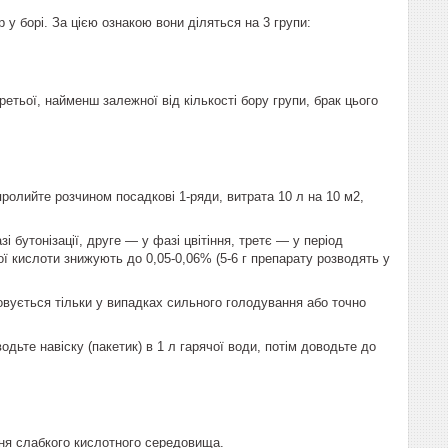
у борі. За цією ознакою вони діляться на 3 групи:
етьої, найменш залежної від кількості бору групи, брак цього
пролийте розчином посадкові 1-ряди, витрата 10 л на 10 м2,
 бутонізації, друге — у фазі цвітіння, третє — у період
ї кислоти знижують до 0,05-0,06% (5-6 г препарату розводять у
совується тільки у випадках сильного голодування або точно
одьте навіску (пакетик) в 1 л гарячої води, потім доводьте до
ння слабкого кислотного середовища.