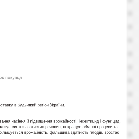
нок покупця
тавку в будь-який регіон України.
ння насіння й підвищення врожайності, інсектицид і фунгіцид.
лізує синтез азотистих речовин, покращує обмінні процеси та
 збільшується врожайність, фальшива здатність плодів, зростає