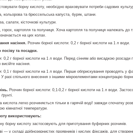
товувати борну кислоту, необхідно враховувати потреби садових культур 
а, кольорова та брюссельська капуста, буряк, штани.
а, салати, кісточкові культури.
, горох, картопля та полуниця. Хоча картопля та полуниця належать до тр
значається на цих колах.
ання насіння.
Розчин борної кислоти: 0,2 г борної кислоти на 1 л води.
о посіву та посадки.
и: 0,2 г борної кислоти на 1 л води. Перед сінням або висадкою розсади 
м висійте насіння.
: 0,1 г борної кислоти на 1 л води. Перше обприскування проводять у фазі
 У разі спільного внесення з іншими мікроелементами концентрацію борно
рінь.
Розчин борної кислоти: 0,1-0,2 г борної кислоти на 1 л води. Засто
 ґрунті.
а кислота легко розчиняється тільки в гарячій воді! завжди спочатку розв
дою кімнатної температури.
лоту використовують:
чну борну кислоту застосовують для приготування буферних розчинів.
ві — у складі дрібнозернистих проявників і кислих фіксажів, для створе