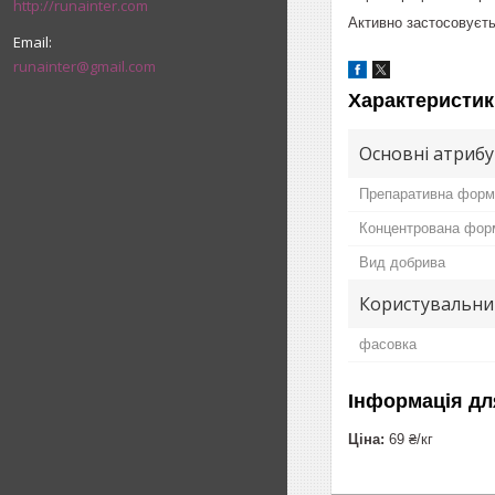
http://runainter.com
Активно застосовуєть
runainter@gmail.com
Характеристик
Основні атриб
Препаративна форм
Концентрована фор
Вид добрива
Користувальни
фасовка
Інформація дл
Ціна:
69 ₴/кг