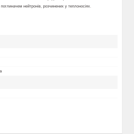
 поглиначем нейтронів, розчинених у теплоносіях.
а