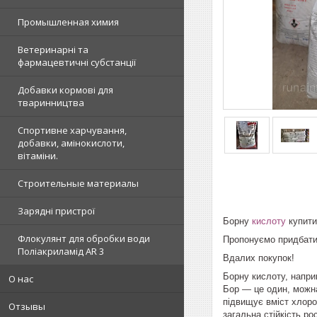
Промышленная химия
Ветеринарні та
фармацевтичні субстанції
Добавки кормові для
тваринництва
Спортивне харчування,
добавки, амінокислоти,
вітаміни.
Строительные материалы
Зарядні пристрої
Борну
кислоту
купити
Флокулянт для обробки води
Пропонуємо придбати 
Поліакриламід AR 3
Вдалих покупок!
Борну кислоту, напри
О нас
Бор — це один, можна
підвищує вміст хлоро
Отзывы
загальна стійкість р