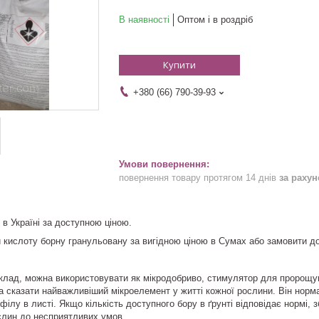
В наявності
Оптом і в роздріб
Купити
+380 (66) 790-39-93
повернення товару протягом 14 днів
за раху
 в Україні за доступною ціною.
кислоту борну гранульовану за вигідною ціною в Сумах або замовити дос
клад, можна використовувати як мікродобриво, стимулятор для пророщува
 сказати найважливіший мікроелемент у житті кожної рослини. Він норма
філу в листі. Якщо кількість доступного бору в ґрунті відповідає нормі,
ослин до несприятливих умов.