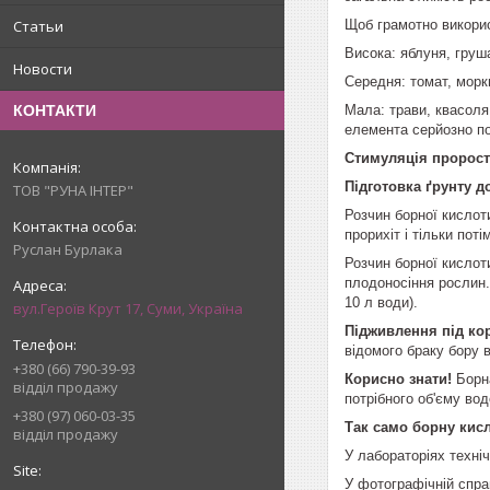
Щоб грамотно викорис
Статьи
Висока: яблуня, груш
Новости
Середня: томат, моркв
Мала: трави, квасоля
КОНТАКТИ
елемента серйозно по
Стимуляція пророст
Підготовка ґрунту д
ТОВ "РУНА ІНТЕР"
Розчин борної кислот
прорихіт і тільки поті
Руслан Бурлака
Розчин борної кислоти
плодоносіння рослин.
10 л води).
вул.Героїв Крут 17, Суми, Україна
Підживлення під ко
відомого браку бору в
+380 (66) 790-39-93
Корисно знати!
Борн
відділ продажу
потрібного об'єму во
+380 (97) 060-03-35
Так само борну кис
відділ продажу
У лабораторіях техні
У фотографічній спра