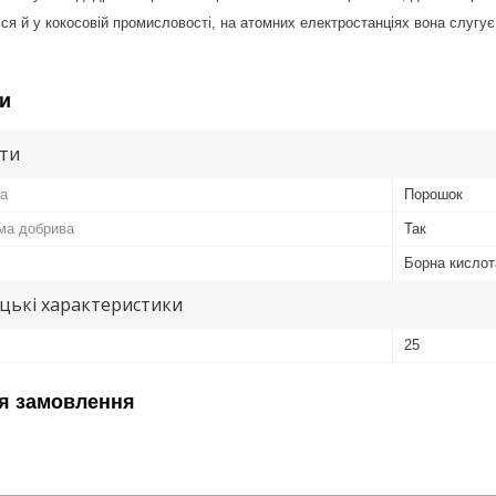
ся й у кокосовій промисловості, на атомних електростанціях вона слугує
и
ути
а
Порошок
ма добрива
Так
Борна кислот
цькі характеристики
25
я замовлення