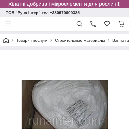
Хілатні добрива і мікроелементи для рослин!!!
ТОВ "Руна Інтер" тел +380970600335
Товари і послуги
Строительные материалы
Вапно га