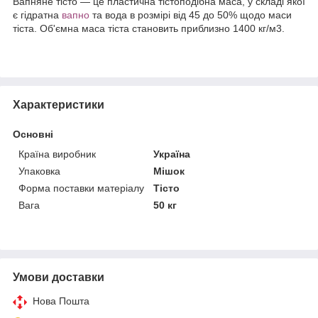
Вапняне тісто — це пластична тістоподібна маса, у складі якої
є гідратна
вапно
та вода в розмірі від 45 до 50% щодо маси
тіста. Об'ємна маса тіста становить приблизно 1400 кг/м3.
Характеристики
Основні
Країна виробник
Україна
Упаковка
Мішок
Форма поставки матеріалу
Тісто
Вага
50 кг
Умови доставки
Нова Пошта