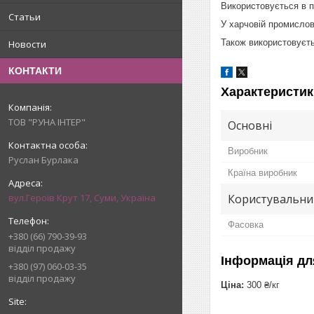
Використовується в п
Статьи
У харчовій промислов
Також використовуєть
Новости
КОНТАКТИ
Характеристик
ТОВ "РУНА ІНТЕР"
Основні
Виробник
Руслан Бурлака
Країна виробник
Користувальни
вул.Героїв Крут 17, Суми, Україна
Фасовка
+380 (66) 790-39-93
відділ продажу
Інформація дл
+380 (97) 060-03-35
відділ продажу
Ціна:
300 ₴/кг