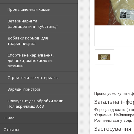
Промышленная химия
Ветеринарні та
фармацевтичні субстанції
Добавки кормові для
тваринництва
Спортивне харчування,
добавки, амінокислоти,
вітаміни.
Строительные материалы
Зарядні пристрої
Пропонуємо купити фе
Загальна інфо
Флокулянт для обробки води
Поліакриламід AR 3
Фероціанід калію (ге
з'єднання. Найпошире
О нас
Розчиняється у воді, 
Застосування
Отзывы