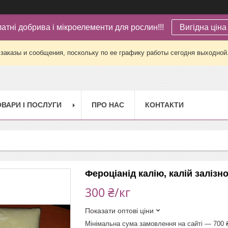
латні добрива і мікроелементи для рослин!!!
Вигідна ціна 
заказы и сообщения, поскольку по ее графику работы сегодня выходной
ОВАРИ І ПОСЛУГИ
ПРО НАС
КОНТАКТИ
Фероціанід калію, калій залізнос
300 ₴/кг
Показати оптові ціни
Мінімальна сума замовлення на сайті — 700 