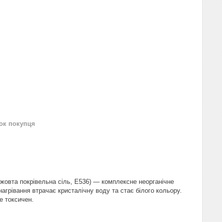
нок покупця
, жовта покрівельна сіль, Е536) — комплексне неорганічне
агрівання втрачає кристалічну воду та стає білого кольору.
Не токсичен.