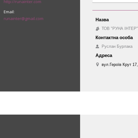
http://runainter.com
runainter@gmail.com
ТОВ "РУНА ІНТЕР"
Руслан Бурлака
вул.Героїв Крут 17