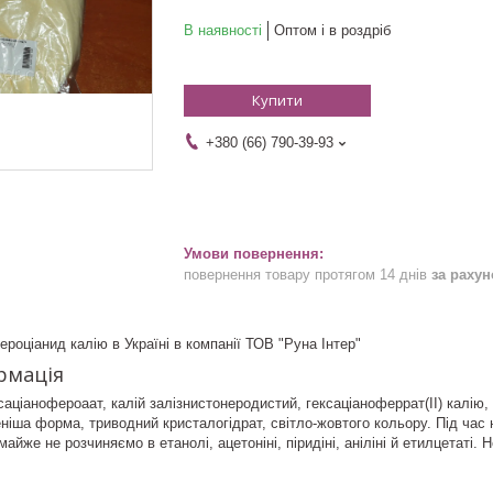
В наявності
Оптом і в роздріб
Купити
+380 (66) 790-39-93
повернення товару протягом 14 днів
за раху
роціанид калію в Україні в компанії ТОВ "Руна Інтер"
рмація
ксаціанофероаат, калій залізнистонеродистий, гексаціаноферрат(II) калію
ніша форма, триводний кристалогідрат, світло-жовтого кольору. Під час н
майже не розчиняємо в етанолі, ацетоніні, піридіні, аніліні й етилцетаті. 