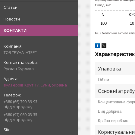
Склад, г/л:
Статьи
N
K2
Новости
100
10
КОНТАКТИ
Інші біолопчно активе ел
ТОВ "РУНА ІНТЕР"
Характеристик
Упаковка
Руслан Бурлака
Об`єм
вул.Героїв Крут 17, Суми, Україна
Основні атриб
+380 (66) 790-39-93
Концентрована фор
відділ продажу
Вид добрива
+380 (97) 060-03-35
відділ продажу
Країна виробник
Користувальни