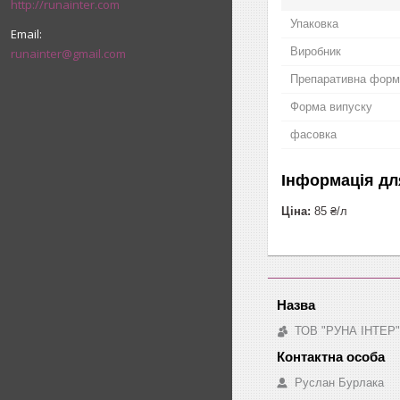
http://runainter.com
Упаковка
Виробник
runainter@gmail.com
Препаративна форм
Форма випуску
фасовка
Інформація дл
Ціна:
85 ₴/л
ТОВ "РУНА ІНТЕР"
Руслан Бурлака