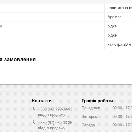
пластикова к
АроМаг
а
рідке
рідке
каністра 20 л
я замовлення
Графік роботи
Понеділок
09:00
17:
+380 (66) 790-39-93
відділ продажу
Вівторок
09:00
17:
+380 (97) 060-03-35
Середа
09:00
17:
відділ продажу