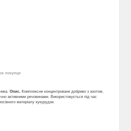
нок покупця
бника.
Опис.
Комплексне концентроване добриво з азотом,
ічно активними речовинами. Використовується під час
осівного матеріалу кукурудзи.