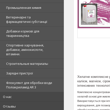
Промышленная химия
Ветеринарні та
фармацевтичні субстанції
Добавки кормові для
тваринництва
Спортивне харчування,
добавки, амінокислоти,
вітаміни.
Строительные материалы
Зарядні пристрої
Хелатне комплексне р
калієм, магнієм, сір
Флокулянт для обробки води
інтенсивних технолог
Поліакриламід AR 3
Комплексне концентроване
О нас
хелатній основі для живл
Використовується при ін
вирощування, для позако
Отзывы
обробці посівного матері