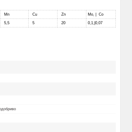
Mn
Cu
Zn
Mo, | Co
5,5
5
20
0,1,|0,07
одобриво