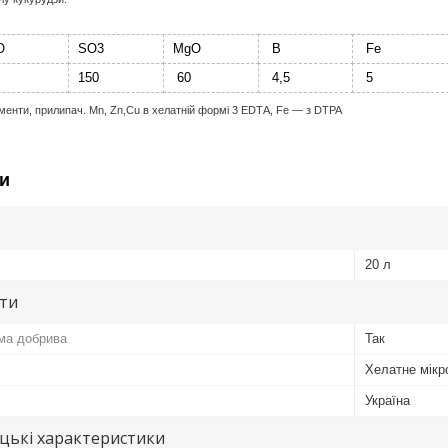
O
SO3
MgO
B
Fe
150
60
4,5
5
ементи, прилипач. Мn, Zn,Cu в хелатній формі 3 ЕDТА, Fе — з DТРА
и
20 л
ути
ма добрива
Так
Хелатне мікр
Україна
цькі характеристики