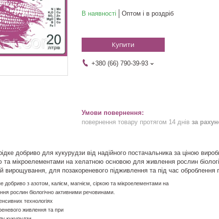
В наявності
Оптом і в роздріб
Купити
+380 (66) 790-39-93
повернення товару протягом 14 днів
за раху
ідке добриво для кукурудзи від надійного постачальника за ціною виро
ою та мікроелементами на хелатною основою для живлення рослин біолог
ій вирощування, для позакореневого підживлення та під час оброблення п
 добриво з азотом, калієм, магнієм, сіркою та мікроелементами на
ення рослин біологічно активними речовинами.
тенсивних технологіях
реневого живлення та при
алу кукурудзи.