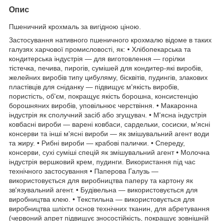
Опис
Пшеничний крохмаль за вигідною ціною.
Застосування нативного пшеничного крохмалю відоме в таких
галузях харчової промисловості, як: • Хлібопекарська та
кондитерська індустрія — для виготовлення — горілки
тістечка, печива, пирогів, сумішей для кондитер-які виробів,
желейних виробів типу цибуляму, бісквітів, пудингів, злакових
пластівців для сніданку — підвищує м'якість виробів,
пористість, об'єм, покращує якість борошна, консистенцію
борошняних виробів, уповільнює черствіння. • Макаронна
індустрія як сполучний засіб або згущувач. • М'ясна індустрія
ковбасні вироби — варені ковбаси, сардельки, сосиски, м'ясні
консерви та інші м'ясні вироби — як змішувальний агент води
та жиру. • Рибні вироби — крабові палички. • Спереду,
консерви, сухі суміші спецій як змішувальний агент • Молочна
індустрія вершковий крем, пудинги. Використання під час
технічного застосування • Паперова Галузь —
використовується для виробництва паперу та картону як
зв'язувальний агент. • Будівельна — використовується для
виробництва клею. • Текстильна — використовується для
виробництва шліхти основ технічних тканин, для абретування
(червоний апрет підвищує зносостійкість, покращує зовнішній