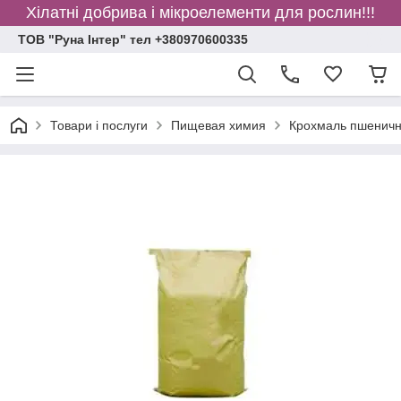
Хілатні добрива і мікроелементи для рослин!!!
ТОВ "Руна Інтер" тел +380970600335
Товари і послуги
Пищевая химия
Крохмаль пшеничн