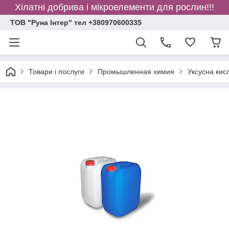
Хілатні добрива і мікроелементи для рослин!!!
ТОВ "Руна Інтер" тел +380970600335
Товари і послуги
Промышленная химия
Уксусна кис