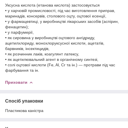
Уксусна кислота (етанова кислота) застосовується
• у харчовій промисловості, під час виготовлення приправ,
маринадів, консервів, столового оцту, оцтової есенції,
• у фармацевтиці, у виробництві лікарських засобів (аспірин,
фенацетин);
• у парфумерії,
• як сировина у виробництві оцтового ангідриду,
ацетилхлориду, монохлоруксусної кислоти, ацетатів,
барвників, інсектицидів,
• як розчинник лаків, коагулянт латексу,
• як ацетилювальний агент в органічному синтезі,
• солі оцтової кислоти (Fe, Al, Cr та ін.) ― протрави під час
фарбування та ін.
Приховати
Спосіб упаковки
Пластикова каністра