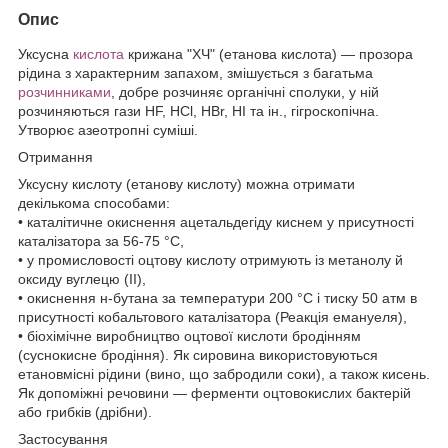
Опис
Уксусна
кислота
крижана "ХЧ" (етанова кислота) — прозора
рідина з характерним запахом, змішується з багатьма
розчинниками
, добре розчиняє органічні сполуки, у ній
розчиняються гази HF, HCl, HBr, HI та ін., гігроскопічна.
Утворює азеотропні суміші.
Отримання
Уксусну кислоту (етанову кислоту) можна отримати
декількома способами:
• каталітичне окиснення ацетальдегіду киснем у присутності
каталізатора за 56-75 °C,
• у промисловості оцтову кислоту отримують із метанолу й
оксиду вуглецю (II),
• окиснення н-бутана за температури 200 °C і тиску 50 атм в
присутності кобальтового каталізатора (Реакція емануеля),
• біохімічне виробництво оцтової кислоти бродінням
(суснокисне бродіння). Як сировина використовуються
етановмісні рідини (вино, що забродили соки), а також кисень.
Як допоміжні речовини — ферменти оцтовокислих бактерій
або грибків (дрібни).
Застосування