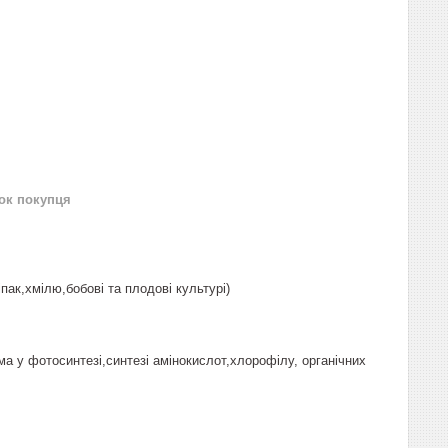
нок покупця
пак,хмілю,бобові та плодові культурі)
а у фотосинтезі,синтезі амінокислот,хлорофілу, органічних