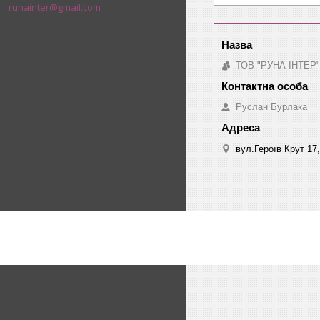
runainter@gmail.com
ТОВ "РУНА ІНТЕР"
Руслан Бурлака
вул.Героїв Крут 17