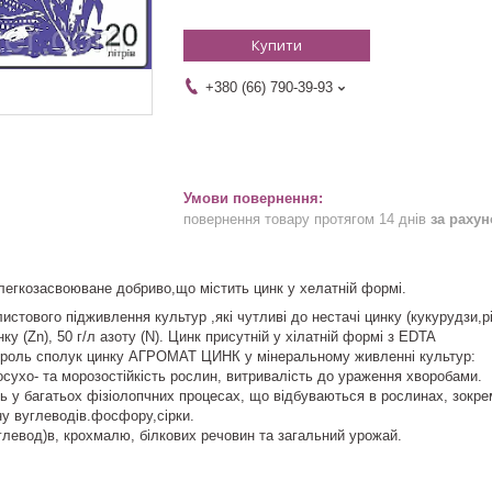
Купити
+380 (66) 790-39-93
повернення товару протягом 14 днів
за раху
легкозасвоюване добриво,що містить цинк у хелатній формі.
стового підживлення культур ,які чутливі до нестачі цинку (кукурудзи,рі
нку (Zn), 50 г/л азоту (N). Цинк присутній у хілатній формі з EDTA
 роль сполук цинку АГРОМАТ ЦИНК у мінеральному живленні культур:
сухо- та морозостійкість рослин, витривалість до ураження хворобами.
 у багатьох фізіолопчних процесах, що відбуваються в рослинах, зокрем
іну вуглеводів.фосфору,сірки.
левод)в, крохмалю, білкових речовин та загальний урожай.