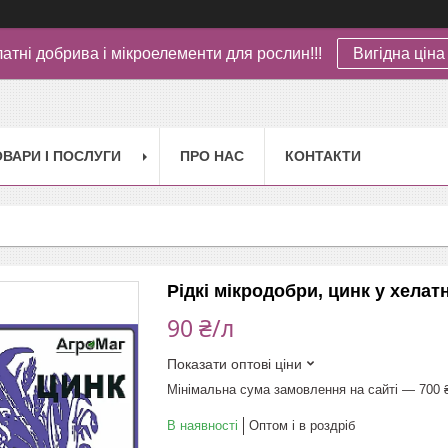
латні добрива і мікроелементи для рослин!!!
Вигідна ціна 
ОВАРИ І ПОСЛУГИ
ПРО НАС
КОНТАКТИ
Рідкі мікродобри, цинк у хелат
90 ₴/л
Показати оптові ціни
Мінімальна сума замовлення на сайті — 700 
В наявності
Оптом і в роздріб