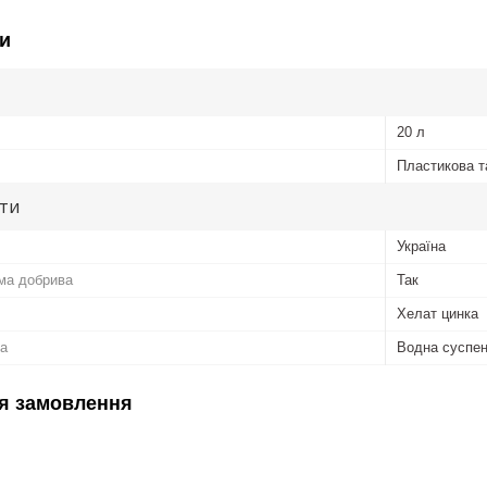
и
20 л
Пластикова т
ути
Україна
ма добрива
Так
Хелат цинка
а
Водна суспен
я замовлення