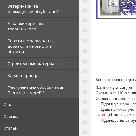
Ветеринарні та
фармацевтичні субстанції
Добавки кормові для
тваринництва
Спортивне харчування,
добавки, амінокислоти,
вітаміни.
Строительные материалы
Зарядні пристрої
Концентроване рідке 
Флокулянт для обробки води
Застосовується для ли
Поліакриламід AR 3
Склад, г/л: 110 г/л ци
Основна фізіолопчна
— Підвищує жаро-, по
О нас
— Цинк приймає учсть
кислот
,вітамінів, обн
Отзывы
— Підвищує вміст вуг
Статьи