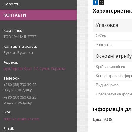
Новости
Характеристик
КОНТАКТИ
Упаковка
Об`єм
ТОВ "РУНА ІНТЕР"
Упаковка
Руслан Бурлака
Основні атриб
Країна виробник
вул.Героїв Крут 17, Суми, Україна
Концентрована фор
+380 (66) 790-39-93
Вид добрива
відділ продажу
Препаративна форм
+380 (97) 060-03-35
відділ продажу
Інформація дл
http://runainter.com
Ціна:
90 ₴/л