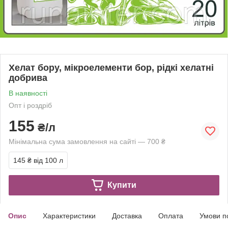
Хелат бору, мікроелементи бор, рідкі хелатні
добрива
В наявності
Опт і роздріб
155
₴/л
Мінімальна сума замовлення на сайті — 700 ₴
145 ₴
від 100 л
Купити
Опис
Характеристики
Доставка
Оплата
Умови п