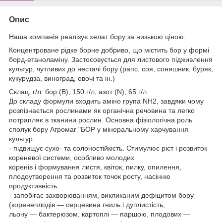
Опис
Наша компанія реалізує хелат бору за низькою ціною.
Концентроване рідке борне добриво, що містить бор у формі
борд-етаноламіну. Застосовується для листового підживлення
культур, чутливих до нестачі бору (рапс, соя, соняшник, буряк,
кукурудза, виноград, овочі та ін.)
Склац, г/л: бор (В), 150 г/л, азот (N), 65 г/л
До складу формули входить аміно група NH2, завдяки чому
розпізнається рослинами як органічна речовина та легко
потрапляє в тканини рослин. Основна фізіологічна роль
сполук бору Агромаг "БОР у мінеральному харчування
культур:
- підвищує сухо- та солоностійкість. Стимулює ріст і розвиток
кореневої системи, особливо молодих
коренів і формування листя, квіток, пилку, опилення,
плодоутворення та розвиток точок росту, насінню
продуктивність.
- запобігає захворюванням, викликаним дефіцитом бору
(коренеплодів — серцевина гниль і дуплистість,
льону — бактерюзом, картоплі — паршою, плодових —