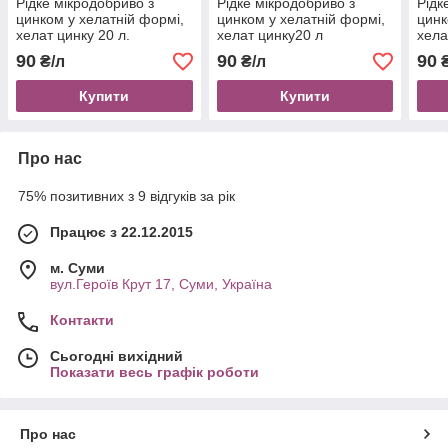
Рідке мікродобриво з
Рідке мікродобриво з
Рідк
цинком у хелатній формі,
цинком у хелатній формі,
цинк
хелат цинку 20 л.
хелат цинку20 л
хела
90
90
90
₴/л
₴/л
₴
Купити
Купити
Про нас
75% позитивних з 9 відгуків за рік
Працює з 22.12.2015
м. Суми
вул.Героїв Крут 17, Суми, Україна
Контакти
Сьогодні вихідний
Показати весь графік роботи
Про нас