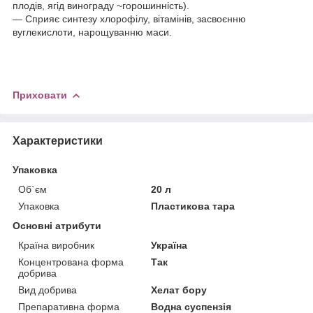
плодів, ягід винограду ~горошинність).
— Сприяє синтезу хлорофілу, вітамінів, засвоєнню
вуглекислоти, нарощуванню маси.
Приховати
Характеристики
Упаковка
Об`єм
20 л
Упаковка
Пластикова тара
Основні атрибути
Країна виробник
Україна
Концентрована форма
Так
добрива
Вид добрива
Хелат бору
Препаративна форма
Водна суспензія