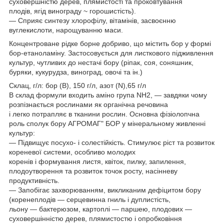
суховершністю дерев, плямистості та проковтування
плодів, ягід винограду ~ горошистість).
— Сприяє синтезу хлорофілу, вітамінів, засвоєнню
вуглекислоти, нарощуванню маси.
Концентроване рідке борне добриво, що містить бор у формі
бор-етаноламіну. Застосовується для листкового підживлення
культур, чутливих до нестачі бору (ріпак, соя, соняшник,
буряки, кукурудза, виноград, овочі та ін.)
Склац, г/л: бор (В), 150 г/л, азот (N),65 г/л
В склад формули входить аміно група NН2, — завдяки чому
розпізнається рослинами як органічна речовина
і легко потрапляє в тканини рослин. Основна фізіолопчна
роль сполук бору АГРОМАГ" БОР у мінеральному живленні
культур:
— Підвищує посухо- і солестійкість. Стимулює ріст та розвиток
кореневої системи, особливо молодих
коренів і формування листя, квіток, пилку, запилення,
плодоутворення та розвиток точок росту, насінневу
продуктивність.
— Запобігає захворюванням, викликаним дефіцитом бору
(коренеплодів — серцевинна гниль і дуплистість,
льону — бактерюзом, картоплі — паршею, плодових —
суховершінністю дерев, плямистостю і опробковіння