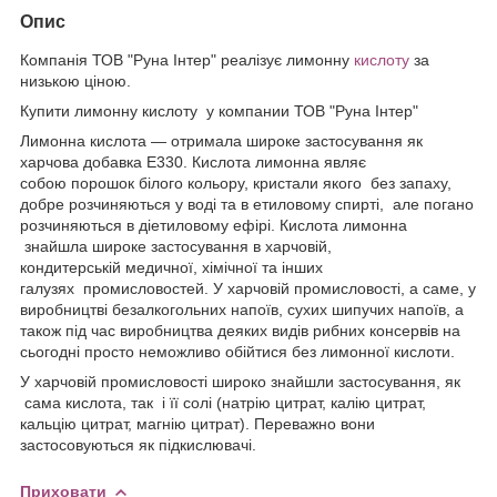
Опис
Компанія ТОВ "Руна Інтер" реалізує лимонну
кислоту
за
низькою ціною.
Купити лимонну кислоту у компании ТОВ "Руна Інтер"
Лимонна кислота — отримала широке застосування як
харчова добавка Е330. Кислота лимонна являє
собою порошок білого кольору, кристали якого без запаху,
добре розчиняються у воді та в етиловому спирті, але погано
розчиняються в діетиловому ефірі. Кислота лимонна
знайшла широке застосування в харчовій,
кондитерській медичної, хімічної та інших
галузях промисловостей. У харчовій промисловості, а саме, у
виробництві безалкогольних напоїв, сухих шипучих напоїв, а
також під час виробництва деяких видів рибних консервів на
сьогодні просто неможливо обійтися без лимонної кислоти.
У харчовій промисловості широко знайшли застосування, як
сама кислота, так і її солі (натрію цитрат, калію цитрат,
кальцію цитрат, магнію цитрат). Переважно вони
застосовуються як підкислювачі.
Приховати