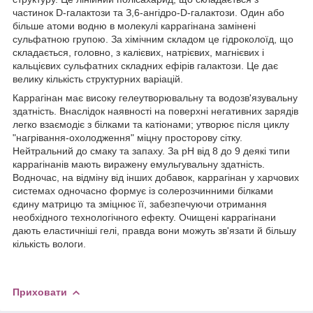
частинок D-галактози та З,6-ангідро-D-галактози. Один або
більше атоми водню в молекулі каррагінана замінені
сульфатною групою. За хімічним складом це гідроколоїд, що
складається, головно, з калієвих, натрієвих, магнієвих і
кальцієвих сульфатних складних ефірів галактози. Це дає
велику кількість структурних варіацій.
Каррагінан має високу гелеутворювальну та водозв'язувальну
здатність. Внаслідок наявності на поверхні негативних зарядів
легко взаємодіє з білками та катіонами; утворює після циклу
"нагрівання-охолодження" міцну просторову сітку.
Нейтральний до смаку та запаху. За pH від 8 до 9 деякі типи
каррагінанів мають виражену емульгувальну здатність.
Водночас, на відміну від інших добавок, каррагінан у харчових
системах одночасно формує із солерозчинними білками
єдину матрицю та зміцнює її, забезпечуючи отримання
необхідного технологічного ефекту. Очищені каррагінани
дають еластичніші гелі, правда вони можуть зв'язати й більшу
кількість вологи.
Приховати