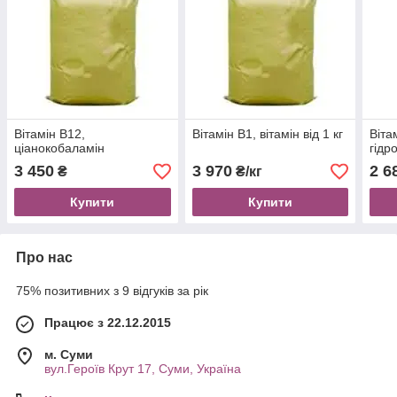
Вітамін B12,
Вітамін B1, вітамін від 1 кг
Віта
ціанокобаламін
гідр
3 450
3 970
2 6
₴
₴/кг
Купити
Купити
Про нас
75% позитивних з 9 відгуків за рік
Працює з 22.12.2015
м. Суми
вул.Героїв Крут 17, Суми, Україна