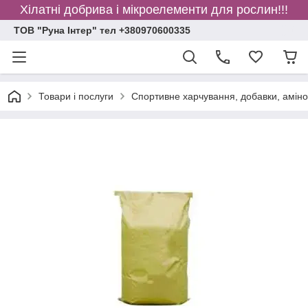
Хілатні добрива і мікроелементи для рослин!!!
ТОВ "Руна Інтер" тел +380970600335
Товари і послуги
Спортивне харчування, добавки, амінок