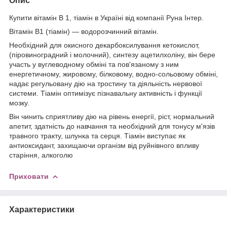
Опис
Купити вітамін В 1, тіамін в Україні від компанії Руна Інтер.
Вітамін B1 (тіамін) — водорозчинний вітамін.
Необхідний для окисного декарбоксилування кетокислот,
(піровиноградний і молочний), синтезу ацетилхоліну, він бере
участь у вуглеводному обміні та пов'язаному з ним
енергетичному, жировому, білковому, водно-сольовому обміні,
надає регульовану дію на тростину та діяльність нервової
системи. Тіамін оптимізує пізнавальну активність і функції
мозку.
Він чинить сприятливу дію на рівень енергії, ріст, нормальний
апетит, здатність до навчання та необхідний для тонусу м'язів
травного тракту, шлунка та серця. Тіамін виступає як
антиоксидант, захищаючи організм від руйнівного впливу
старіння, алкоголю
Приховати
Характеристики