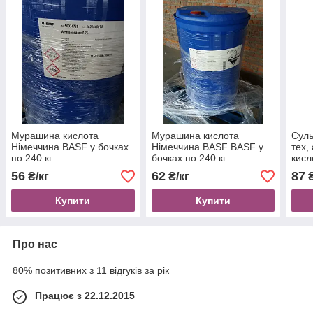
Мурашина кислота
Мурашина кислота
Суль
Німеччина BASF у бочках
Німеччина BASF BASF у
тех,
по 240 кг
бочках по 240 кг.
кисл
56
62
87
₴/кг
₴/кг
₴
Купити
Купити
Про нас
80% позитивних з 11 відгуків за рік
Працює з 22.12.2015