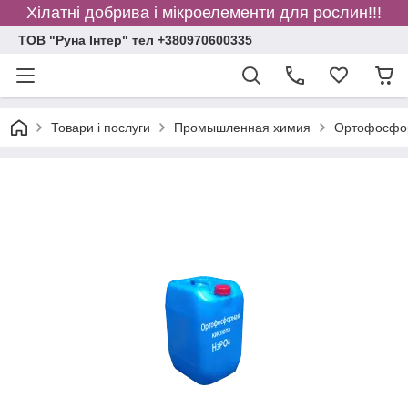
Хілатні добрива і мікроелементи для рослин!!!
ТОВ "Руна Інтер" тел +380970600335
Товари і послуги
Промышленная химия
Ортофосфор