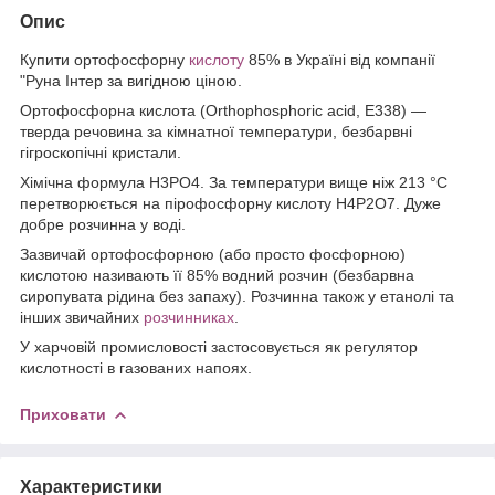
Опис
Купити ортофосфорну
кислоту
85% в Україні від компанії
"Руна Інтер за вигідною ціною.
Ортофосфорна кислота (Orthophosphoric acid, E338) —
тверда речовина за кімнатної температури, безбарвні
гігроскопічні кристали.
Хімічна формула H3PO4. За температури вище ніж 213 °C
перетворюється на пірофосфорну кислоту H4P2O7. Дуже
добре розчинна у воді.
Зазвичай ортофосфорною (або просто фосфорною)
кислотою називають її 85% водний розчин (безбарвна
сиропувата рідина без запаху). Розчинна також у етанолі та
інших звичайних
розчинниках
.
У харчовій промисловості застосовується як регулятор
кислотності в газованих напоях.
Приховати
Характеристики