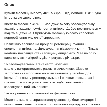
Опис
Купити молочну кислоту 40% в Україні від компанії ТОВ "Руна
Інтер за вигідною ціною.
Кислота молочна 40% — має дуже високу зволожувальну
здатність завдяки сумісності зі шкірою. Добре розчиняється у
воді та ацетоніне. Отримують молочну кислоту способом
перероблення молочної сироватки.
Позитивно впливає на процеси регенерації тканин і
оновлення шкіри, на відлущування відмерлих клітин. Також
неабияк покращує стан і товщину епідермісу. Має широко
виражену антимікробну дію й регулює pH шкіри.
Як зволожувальний агент часто молочну
кислоту використовують разом із сечовиною. Широке
застосування молочної кислоти знайшла у засобах для
інтимної гігієни, у регенерувальних і очисних лосьйонах і
кремах. Застосовується також як відбілювальний і
зволожувальний компонент.
Застосування в косметології та фармакології:
Молочна кислота сприяє згладжуванню дрібних зморщок і
поліпшенню кольору шкіри, поліпшенню тургору, освітленню