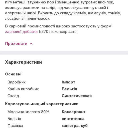
пігментації, звуженню пор і зменшенню вугрових висипок,
зменшує розтяжки на шкірі, під час лікування чутливій і
алергенній шкірі. Входить до складу кремів, шампунів, тоніків,
лосьйонів і пілінг-масок.
В харчовий промисловості широко застосовують у формі
харчової добавки
Е270 як консервант.
Приховати
Характеристики
Основні
Виробник
Імпорт
Країна виробник
Бельгія
Склад
Синтетическая
Користувальницькі характеристики
Молочна кислота 80%
Консервант
Бельгія
синтетична
Фасовка
каністра. куб