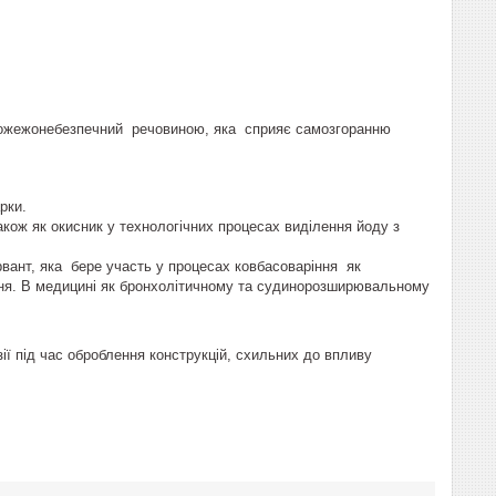
 пожежонебезпечний речовиною, яка сприяє самозгоранню
рки.
акож як окисник у технологічних процесах виділення йоду з
рвант, яка бере участь у процесах ковбасоваріння як
ння. В медицині як бронхолітичному та судинорозширювальному
зії під час оброблення конструкцій, схильних до впливу