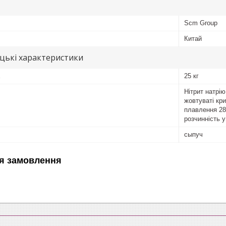
Scm Group
Китай
цькі характеристики
25 кг
Нітрит натрію
жовтуваті кри
плавлення 28
розчинність у
сыпуч
я замовлення