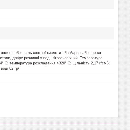
 являє собою сіль азотної кислоти - безбарвні або злегка
стали, добре розчинні у воді, гігроскопічний. Температура
4° С; температура розкладання >320° С; щільність 2,17 г/см3;
 воді 82 гр/