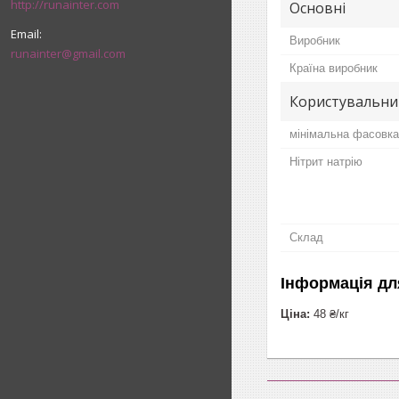
http://runainter.com
Основні
Виробник
runainter@gmail.com
Країна виробник
Користувальни
мінімальна фасовка
Нітрит натрію
Склад
Інформація дл
Ціна:
48 ₴/кг