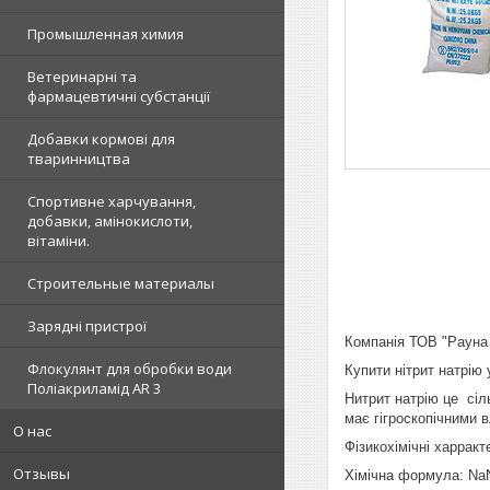
Промышленная химия
Ветеринарні та
фармацевтичні субстанції
Добавки кормові для
тваринництва
Спортивне харчування,
добавки, амінокислоти,
вітаміни.
Строительные материалы
Зарядні пристрої
Компанія ТОВ "Рауна І
Флокулянт для обробки води
Купити нітрит натрію
Поліакриламід AR 3
Нитрит натрію це сі
має гігроскопічними 
О нас
Фізикохімічні харракт
Отзывы
Хімічна формула: N