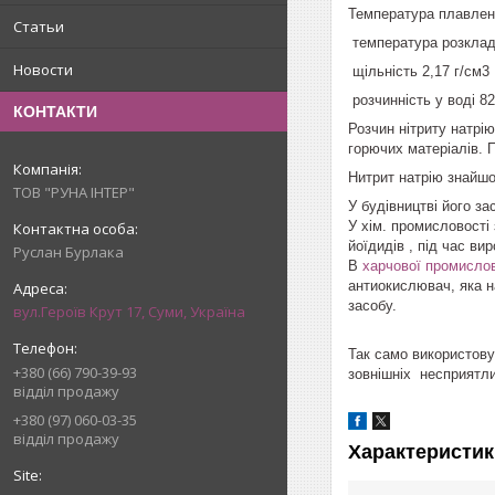
Температура плавлен
Статьи
температура розклад
Новости
щільність 2,17 г/см3
розчинність у воді 82
КОНТАКТИ
Розчин нітриту натр
горючих матеріалів. 
Нитрит натрію знайшо
ТОВ "РУНА ІНТЕР"
У будівництві його за
У хім. промисловості
йоїдидів , під час ви
Руслан Бурлака
В
харчової промислов
антиокислювач, яка 
засобу.
вул.Героїв Крут 17, Суми, Україна
Так само використовує
+380 (66) 790-39-93
зовнішніх несприятли
відділ продажу
+380 (97) 060-03-35
відділ продажу
Характеристик