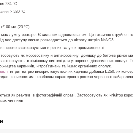
ня 284 °C
ання > 320 °C
 г/100 мл (20 °C).
ію має лужну реакцію. Є сильним відновлювачем. Це токсичне отруйне і
Під час доступу кисню розкладається до нітрату натрію NaNO3.
в широке застосовується в різних галузях промисловості.
стосовують як морозостійку й антикорозійну домішку до бетонів різної ма
 застосовують в хімічному синтезі для утворення діазоамінних сполук. Т
робництва барвників, нітроз'єднань та інших органічних сполук.
ості
нітрит натрію використовується як харчова добавка E250, як консе
надає копченостям і ковбасам характерного рожево-червоного забарвле
ться як реактив в фотографічній справі. Застосовують як інгібітор коро
вих чинників
и