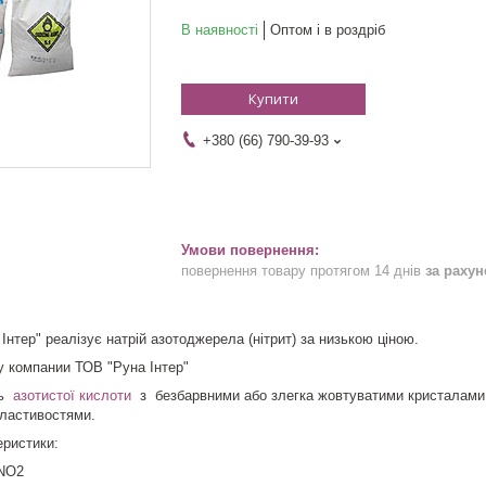
В наявності
Оптом і в роздріб
Купити
+380 (66) 790-39-93
повернення товару протягом 14 днів
за раху
нтер" реалізує натрій азотоджерела (нітрит) за низькою ціною.
 у компании ТОВ "Руна Інтер"
ль
азотистої кислоти
з безбарвними або злегка жовтуватими кристалами,
властивостями.
еристики:
aNO2