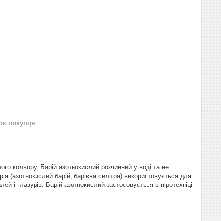
нок покупця
лого кольору. Барій азотнокислий розчинний у воді та не
рія (азотнокислий барій, барієва силітра) використовується для
ей і глазурів. Барій азотнокислий застосовується в піротехніці