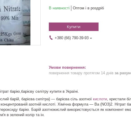
В наявності
Оптом і в роздріб
Купити
+380 (66) 790-39-93
повернення товару протягом 14 днів
за раху
ітрат барію,барієву селітру купити в Україні.
ислий барій, барієва силітра) — барієва сіль азотної
кислоти
, кристали бі
 концентрованій азотній кислоті. Хімічна формула — Ba (NO3)2. Нітрат ба
пероксиду барію. Барій азотнокислий використовується як компонент емал
'я в зелений колір та ін.