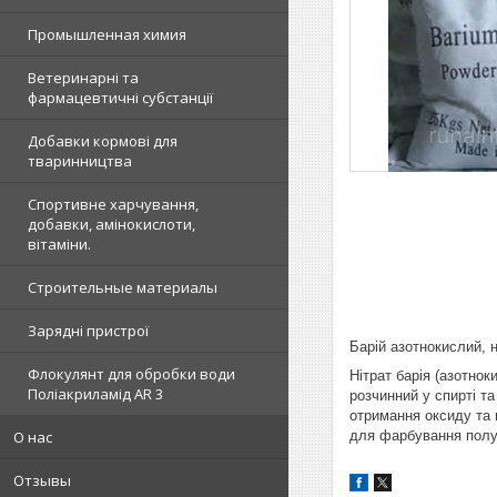
Промышленная химия
Ветеринарні та
фармацевтичні субстанції
Добавки кормові для
тваринництва
Спортивне харчування,
добавки, амінокислоти,
вітаміни.
Строительные материалы
Зарядні пристрої
Барій азотнокислий, н
Флокулянт для обробки води
Нітрат барія (азотнок
Поліакриламід AR 3
розчинний у спирті та
отримання оксиду та 
для фарбування полум
О нас
Отзывы