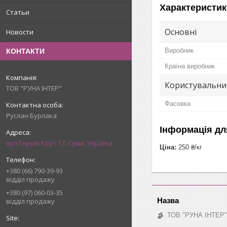
Характеристик
Статьи
Основні
Новости
Виробник
КОНТАКТИ
Країна виробник
Користувальни
ТОВ "РУНА ІНТЕР"
Фасовка
Руслан Бурлака
Інформація дл
вул.Героїв Крут 17, Суми, Україна
Ціна:
250 ₴/кг
+380 (66) 790-39-93
відділ продажу
+380 (97) 060-03-35
відділ продажу
ТОВ "РУНА ІНТЕР"