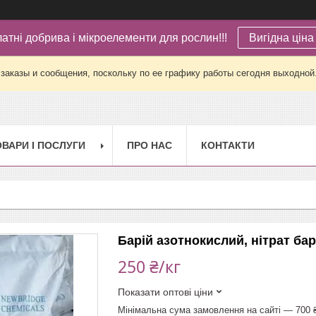
латні добрива і мікроелементи для рослин!!!
Вигідна ціна 
заказы и сообщения, поскольку по ее графику работы сегодня выходной
ОВАРИ І ПОСЛУГИ
ПРО НАС
КОНТАКТИ
Барій азотнокислий, нітрат ба
250 ₴/кг
Показати оптові ціни
Мінімальна сума замовлення на сайті — 700 