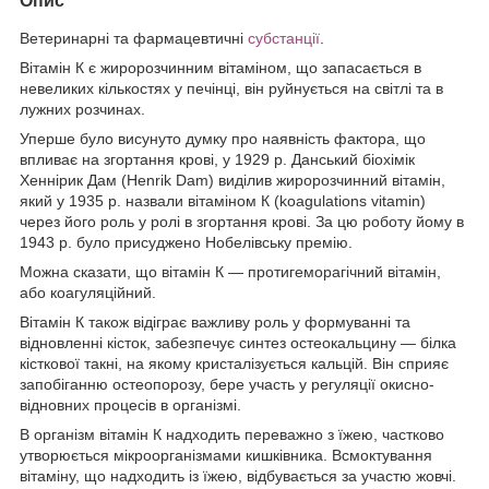
Опис
Ветеринарні та фармацевтичні
субстанції
.
Вітамін К є жиророзчинним вітаміном, що запасається в
невеликих кількостях у печінці, він руйнується на світлі та в
лужних розчинах.
Уперше було висунуто думку про наявність фактора, що
впливає на згортання крові, у 1929 р. Данський біохімік
Хеннірик Дам (Henrik Dam) виділив жиророзчинний вітамін,
який у 1935 р. назвали вітаміном К (koagulations vitamin)
через його роль у ролі в згортання крові. За цю роботу йому в
1943 р. було присуджено Нобелівську премію.
Можна сказати, що вітамін К — протигеморагічний вітамін,
або коагуляційний.
Вітамін К також відіграє важливу роль у формуванні та
відновленні кісток, забезпечує синтез остеокальцину — білка
кісткової такні, на якому кристалізується кальцій. Він сприяє
запобіганню остеопорозу, бере участь у регуляції окисно-
відновних процесів в організмі.
В організм вітамін К надходить переважно з їжею, частково
утворюється мікроорганізмами кишківника. Всмоктування
вітаміну, що надходить із їжею, відбувається за участю жовчі.