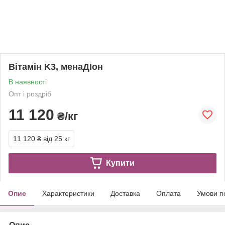
Вітамін K3, менаДІон
В наявності
Опт і роздріб
11 120
₴/кг
11 120 ₴
від 25 кг
Купити
Опис
Характеристики
Доставка
Оплата
Умови п