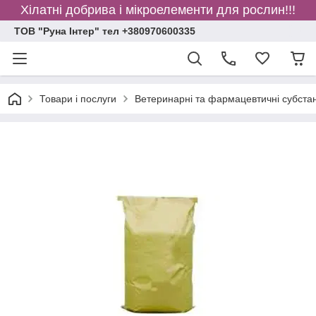
Хілатні добрива і мікроелементи для рослин!!!
ТОВ "Руна Інтер" тел +380970600335
Товари і послуги
Ветеринарні та фармацевтичні субстан