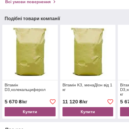
Всі умови повернення
Подібні товари компанії
Вітамін
Вітамін K3, менаДІон від 1
Віта
D3,холекальциферол
кг
D3,х
кг
5 670
11 120
5 6
₴/кг
₴/кг
Купити
Купити