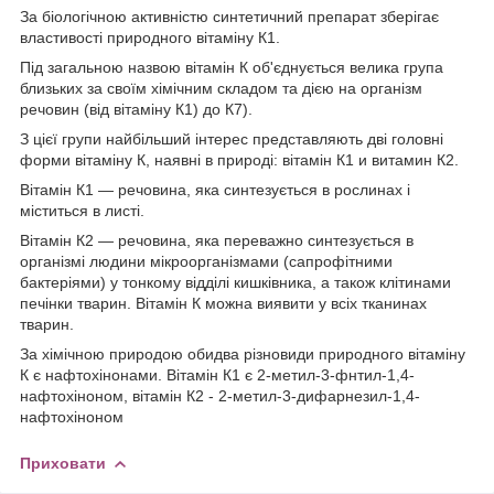
За біологічною активністю синтетичний препарат зберігає
властивості природного вітаміну К1.
Під загальною назвою вітамін К об'єднується велика група
близьких за своїм хімічним складом та дією на організм
речовин (від вітаміну К1) до К7).
З цієї групи найбільший інтерес представляють дві головні
форми вітаміну К, наявні в природі: вітамін К1 и витамин К2.
Вітамін К1 — речовина, яка синтезується в рослинах і
міститься в листі.
Вітамін К2 — речовина, яка переважно синтезується в
організмі людини мікроорганізмами (сапрофітними
бактеріями) у тонкому відділі кишківника, а також клітинами
печінки тварин. Вітамін К можна виявити у всіх тканинах
тварин.
За хімічною природою обидва різновиди природного вітаміну
К є нафтохінонами. Вітамін К1 є 2-метил-3-фнтил-1,4-
нафтохіноном, вітамін К2 - 2-метил-3-дифарнезил-1,4-
нафтохіноном
Приховати