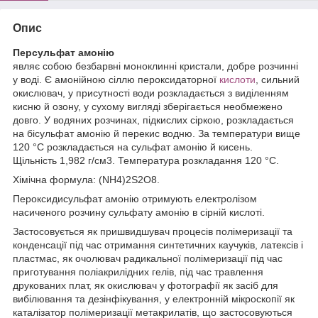
Опис
Персульфат амонію
являє собою безбарвні моноклинні кристали, добре розчинні
у воді. Є амонійною сіллю пероксидаторної
кислоти
, сильний
окислювач, у присутності води розкладається з виділенням
кисню й озону, у сухому вигляді зберігається необмежено
довго. У водяних розчинах, підкислих сіркою, розкладається
на бісульфат амонію й перекис водню. За температури вище
120 °C розкладається на сульфат амонію й кисень.
Щільність 1,982 г/см3. Температура розкладання 120 °C.
Хімічна формула: (NH4)2S2O8.
Пероксидисульфат амонію отримують електролізом
насиченого розчину сульфату амонію в сірній кислоті.
Застосовується як пришвидшувач процесів полімеризації та
конденсації під час отримання синтетичних каучуків, латексів і
пластмас, як очолювач радикальної полімеризації під час
приготування поліакрилідних гелів, під час травлення
друкованих плат, як окислювач у фотографії як засіб для
вибілювання та дезінфікування, у електронній мікроскопії як
каталізатор полімеризації метакрилатів, що застосовуються