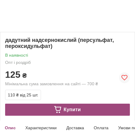
дадутний надсернокислий (персульфат,
пероксидульфат)
В наявності
Опт і роздріб
125
₴
Мінімальна сума замовлення на сайті — 700 ₴
110 ₴
від 25 шт.
Купити
Опис
Характеристики
Доставка
Оплата
Умови п