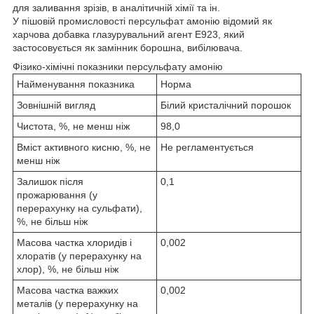
для заливання зрізів, в аналітичній хімії та ін.
У пішовій промисловості персульфат амонію відомий як
харчова добавка глазурувальний агент E923, який
застосовується як замінник борошна, вибілювача.
Фізико-хімічні показники персульфату амонію
Найменування показника
Норма
Зовнішній вигляд
Білий кристалічний порошок
Чистота, %, не менш ніж
98,0
Вміст активного кисню, %, не
Не регламентується
менш ніж
Залишок після
0,1
прожарювання (у
перерахунку на сульфати),
%, не більш ніж
Масова частка хлоридів і
0,002
хлоратів (у перерахунку на
хлор), %, не більш ніж
Масова частка важких
0,002
металів (у перерахунку на