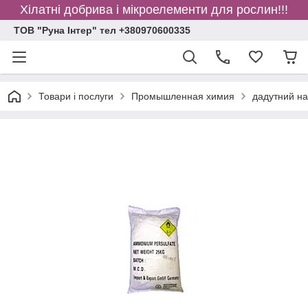
Хілатні добрива і мікроелементи для рослин!!!
ТОВ "Руна Інтер" тел +380970600335
Товари і послуги
Промышленная химия
дадутний на