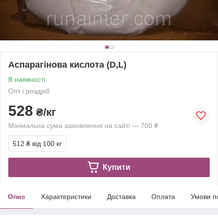
Аспарагінова кислота (D,L)
В наявності
Опт і роздріб
528
₴/кг
Мінімальна сума замовлення на сайті — 700 ₴
512 ₴
від 100 кг
Купити
Опис
Характеристики
Доставка
Оплата
Умови п