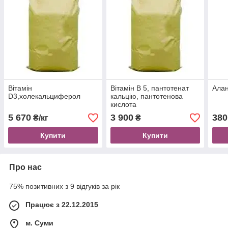
Вітамін
Вітамін В 5, пантотенат
Алан
D3,холекальциферол
кальцію, пантотенова
кислота
5 670
3 900
380
₴/кг
₴
Купити
Купити
Про нас
75% позитивних з 9 відгуків за рік
Працює з 22.12.2015
м. Суми