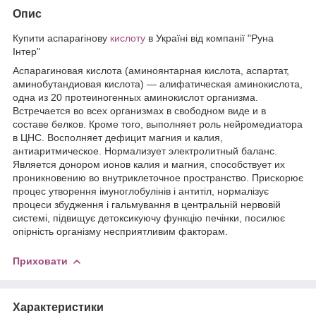
Опис
Купити аспарагінову
кислоту
в Україні від компанії "Руна
Інтер"
Аспарагиновая кислота (аминоянтарная кислота, аспартат,
аминобутандиовая кислота) — алифатическая аминокислота,
одна из 20 протеиногенных аминокислот организма.
Встречается во всех организмах в свободном виде и в
составе белков. Кроме того, выполняет роль нейромедиатора
в ЦНС. Восполняет дефицит магния и калия,
антиаритмическое. Нормализует электролитный баланс.
Является донором ионов калия и магния, способствует их
проникновению во внутриклеточное пространство. Прискорює
процес утворення імуноглобулінів і антитіл, нормалізує
процеси збудження і гальмування в центральній нервовій
системі, підвищує детоксикуючу функцію печінки, посилює
опірність організму несприятливим факторам.
Приховати
Характеристики