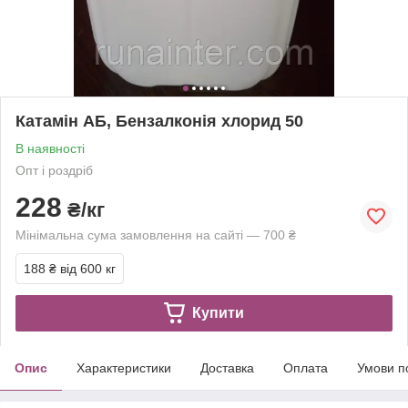
Катамін АБ, Бензалконія хлорид 50
В наявності
Опт і роздріб
228
₴/кг
Мінімальна сума замовлення на сайті — 700 ₴
188 ₴
від 600 кг
Купити
Опис
Характеристики
Доставка
Оплата
Умови п