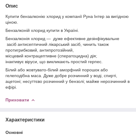
Опис
Купити бензалконію хлорид у компанії Руна Інтер за вигідною
ціною.
Бензалконій хлорид купити в Україні.
Бензалконія хлорид — дуже ефективне дезінфікувальне
засіб антисептичний лікарський засіб, чинить також
протигрибковий, антипротозійний,
місцевий контрацептивне (сператоцидна) дія;
інактивує віруси, що викликають простий герпес.
Білий або жовтувато-білий аморфний порошок або
гелеподібна маса. Дуже добре розчинний у воді, спирті,
ацетоні; несуттєво розчинний у бензолі; майже нерозчинний в
ефірі.
Приховати
Характеристики
Основні