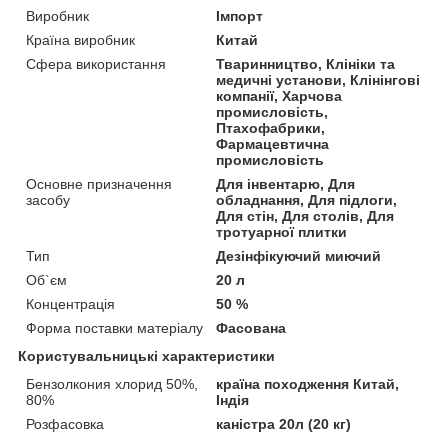
Виробник
Імпорт
Країна виробник
Китай
Сфера використання
Тваринництво, Клініки та
медичні установи, Клінінгові
компанії, Харчова
промисловість,
Птахофабрики,
Фармацевтична
промисловість
Основне призначення
Для інвентарю, Для
засобу
обладнання, Для підлоги,
Для стін, Для столів, Для
тротуарної плитки
Тип
Дезінфікуючий миючий
Об`єм
20 л
Концентрація
50 %
Форма поставки матеріалу
Фасована
Користувальницькі характеристики
Бензолкония хлорид 50%,
країна походження Китай,
80%
Індія
Розфасовка
каністра 20л (20 кг)