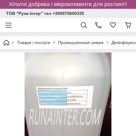
Хілатні добрива і мікроелементи для рослин!!!
ТОВ "Руна Інтер" тел +380970600335
Товари і послуги
Промышленная химия
Дезінфікуюч