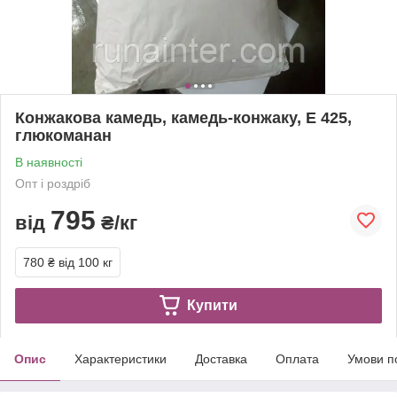
Конжакова камедь, камедь-конжаку, Е 425,
глюкоманан
В наявності
Опт і роздріб
795
від
₴/кг
780 ₴
від 100 кг
Купити
Опис
Характеристики
Доставка
Оплата
Умови п