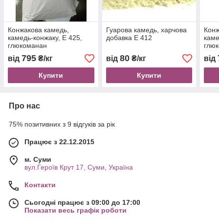
Конжакова камедь,
Гуарова камедь, харчова
Конж
камедь-конжаку, Е 425,
добавка Е 412
каме
глюкоманан
глю
795
80
від
₴/кг
від
₴/кг
від
Купити
Купити
Про нас
75% позитивних з 9 відгуків за рік
Працює з 22.12.2015
м. Суми
вул.Героїв Крут 17, Суми, Україна
Контакти
Сьогодні працює з 09:00 до 17:00
Показати весь графік роботи