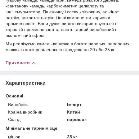
ксантанову камедь, карбоксиметил целюлозу та
інші емульгатори. Пшеничну і соєву клітковину, альгінат
натрію, цитратат натрію і інші компоненти харчової
промисловості. Вони дуже широко використовуються в
харчовій промисловості та дають гарний виробничий і
економічний ефект.
Ми реалізуємо камедь-конжака в багатошарових паперових
мішках із поліпропіленовою вкладкою по 20 або 25 кг.
Приховати
Характеристики
Основні
Виробник
Імпорт
Країна виробник
Китай
Склад
порошок
Мінімальне тарне місце
мішок
25 кг