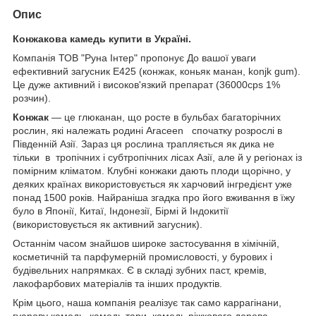
Опис
Конжакова камедь купити в Україні.
Компанія ТОВ "Руна Інтер" пропонує До вашої уваги
ефективний загусник Е425 (конжак, коньяк манан, konjk gum).
Це дуже активний і високов'язкий препарат (36000cps 1%
розчин).
Конжак
— це глюканан, що росте в бульбах багаторічних
рослин, які належать родині Araceen спочатку розрослі в
Південній Азії. Зараз ця рослина трапляється як дика не
тільки в тропічних і субтропічних лісах Азії, але й у регіонах із
помірним кліматом. Клубні конжаки дають плоди щорічно, у
деяких країнах використовується як харчовий інгредієнт уже
понад 1500 років. Найраніша згадка про його вживання в їжу
було в Японії, Китаї, Індонезії, Бірмі й Індокитії
(використовується як активний загусник).
Останнім часом знайшов широке застосування в хімічній,
косметичній та парфумерній промисловості, у бурових і
будівельних напрямках. Є в складі зубних паст, кремів,
лакофарбових матеріалів та інших продуктів.
Крім цього, наша компанія реалізує так само каррагінани,
гуарову камедь, камедь тари, камедь ріжкового дерева,