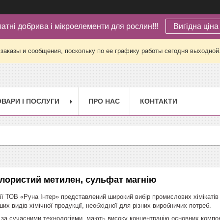
латні добрива і мікроелементи для рослин!!!
Вигідна ціна 
заказы и сообщения, поскольку по ее графику работы сегодня выходной
ОВАРИ І ПОСЛУГИ
ПРО НАС
КОНТАКТИ
хлористий метилен, сульфат магнію
ії ТОВ «Руна Інтер» представлений широкий вибір промислових хімікатів і
их видів хімічної продукції, необхідної для різних виробничих потреб.
 за сучасними технологіями, мають високу концентрацію основних компон