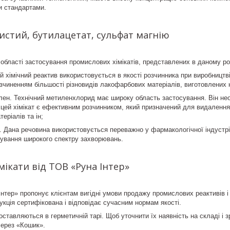
и стандартами.
стий, бутилацетат, сульфат магнію
області застосування промислових хімікатів, представлених в даному роз
й хімічний реактив використовується в якості розчинника при виробництві
зчиненням більшості різновидів лакофарбових матеріалів, виготовлених 
ен. Технічний метиленхлорид має широку область застосування. Він необ
ож цей хімікат є ефективним розчинником, який призначений для видаленн
еріалів та ін;
 Дана речовина використовується переважно у фармакологічної індустрії
кування широкого спектру захворювань.
мікати від ТОВ «Руна Інтер»
нтер» пропонує клієнтам вигідні умови продажу промислових реактивів і
укція сертифікована і відповідає сучасним нормам якості.
оставляються в герметичній тарі. Щоб уточнити їх наявність на складі і 
через «Кошик».