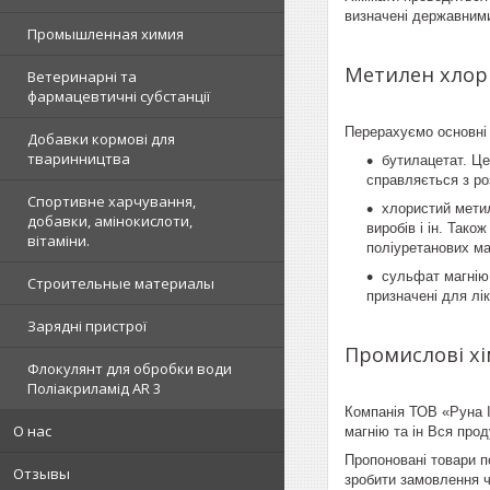
визначені державним
Промышленная химия
Метилен хлори
Ветеринарні та
фармацевтичні субстанції
Перерахуємо основні 
Добавки кормові для
тваринництва
бутилацетат. Це
справляється з ро
Спортивне харчування,
хлористий метил
добавки, амінокислоти,
виробів і ін. Так
вітаміни.
поліуретанових мат
сульфат магнію.
Строительные материалы
призначені для лі
Зарядні пристрої
Промислові хі
Флокулянт для обробки води
Поліакриламід AR 3
Компанія ТОВ «Руна І
О нас
магнію та ін Вся прод
Пропоновані товари п
Отзывы
зробити замовлення 