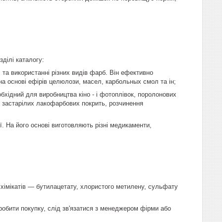
ділі каталогу:
 та використанні різних видів фарб. Він ефективно
на основі ефірів целюлози, масел, карбольных смол та ін;
хідний для виробництва кіно - і фотоплівок, поролонових
я застарілих лакофарбових покрить, розчинення
. На його основі виготовляють різні медикаменти,
 хімікатів — бутилацетату, хлористого метилену, сульфату
зробити покупку, слід зв'язатися з менеджером фірми або