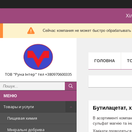
Хі
Сейчас компания не может быстро обрабатывать 
ГОЛОВНА
Т
ТОВ "Руна Інтер" тел +380970600335
Товары и услуги
Бутилацетат, 
Пищевая химия
В асортименті компан
сульфат магнію та інш
Мініральні добрива
Хімікати проводяться