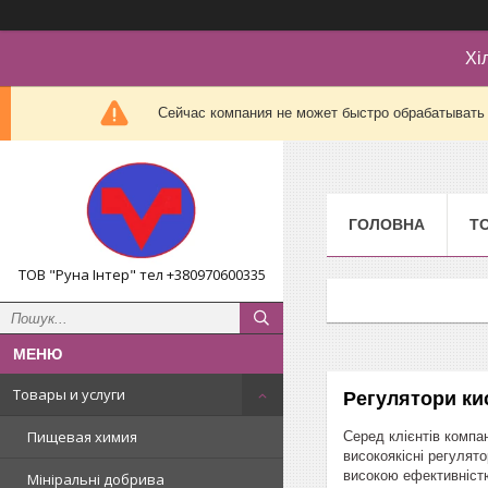
Хі
Сейчас компания не может быстро обрабатывать 
ГОЛОВНА
Т
ТОВ "Руна Інтер" тел +380970600335
Товары и услуги
Регулятори ки
Пищевая химия
Серед клієнтів компа
високоякісні регулят
високою ефективністю
Мініральні добрива