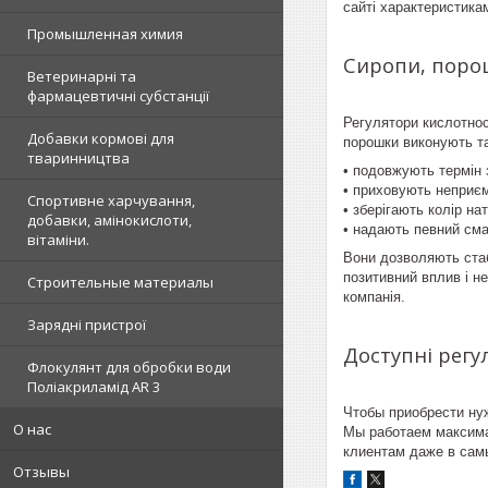
сайті характеристика
Промышленная химия
Сиропи, поро
Ветеринарні та
фармацевтичні субстанції
Регулятори кислотнос
Добавки кормові для
порошки виконують та
тваринництва
• подовжують термін 
• приховують неприєм
Спортивне харчування,
• зберігають колір на
добавки, амінокислоти,
• надають певний смак
вітаміни.
Вони дозволяють стаб
позитивний вплив і н
Строительные материалы
компанія.
Зарядні пристрої
Доступні регу
Флокулянт для обробки води
Поліакриламід AR 3
Чтобы приобрести ну
О нас
Мы работаем максима
клиентам даже в самы
Отзывы