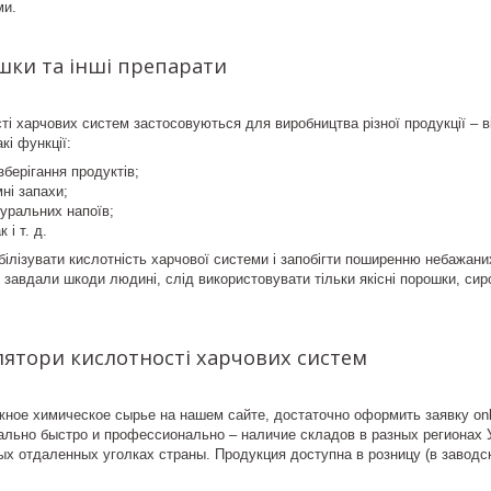
ми.
шки та інші препарати
ті харчових систем застосовуються для виробництва різної продукції – ві
кі функції:
зберігання продуктів;
ні запахи;
туральних напоїв;
 і т. д.
ілізувати кислотність харчової системи і запобігти поширенню небажаних
е завдали шкоди людині, слід використовувати тільки якісні порошки, сир
лятори кислотності харчових систем
жное химическое сырье на нашем сайте, достаточно оформить заявку on
льно быстро и профессионально – наличие складов в разных регионах 
х отдаленных уголках страны. Продукция доступна в розницу (в заводск