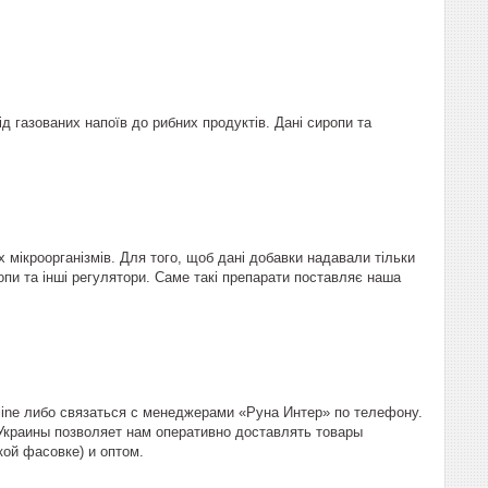
д газованих напоїв до рибних продуктів. Дані сиропи та
 мікроорганізмів. Для того, щоб дані добавки надавали тільки
опи та інші регулятори. Саме такі препарати поставляє наша
line либо связаться с менеджерами «Руна Интер» по телефону.
Украины позволяет нам оперативно доставлять товары
ой фасовке) и оптом.