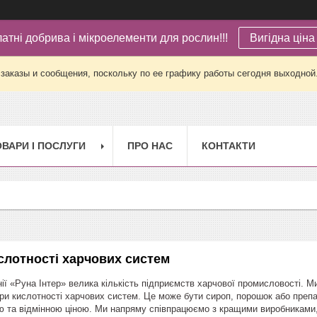
латні добрива і мікроелементи для рослин!!!
Вигідна ціна 
заказы и сообщения, поскольку по ее графику работы сегодня выходной
ОВАРИ І ПОСЛУГИ
ПРО НАС
КОНТАКТИ
слотності харчових систем
нії «Руна Інтер» велика кількість підприємств харчової промисловості. 
ори кислотності харчових систем. Це може бути сироп, порошок або препа
 та відмінною ціною. Ми напряму співпрацюємо з кращими виробниками,