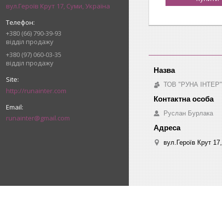
вул.Героїв Крут 17, Суми, Україна
+380 (66) 790-39-93
відділ продажу
+380 (97) 060-03-35
відділ продажу
ТОВ "РУНА ІНТЕР"
http://runainter.com
Руслан Бурлака
runainter@gmail.com
вул.Героїв Крут 17