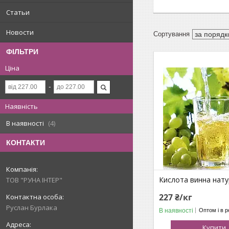
Статьи
Новости
ФІЛЬТРИ
Ціна
Наявність
В наявності
4
КОНТАКТИ
Кислота винна нат
ТОВ "РУНА ІНТЕР"
227 ₴/кг
Руслан Бурлака
В наявності
Оптом і в р
Купити